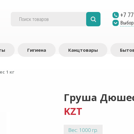
+7 77
Выбор
ты
Гигиена
Канцтовары
Бытов
с 1 кг
Груша Дюшес
KZT
Вес: 1000 гр.