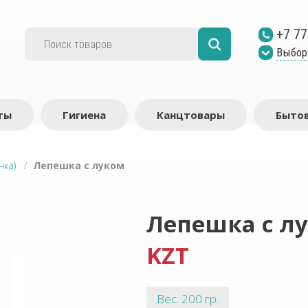
+7 77
Выбор
ты
Гигиена
Канцтовары
Бытов
чка)
/
Лепешка с луком
Лепешка с л
KZT
Вес: 200 гр.