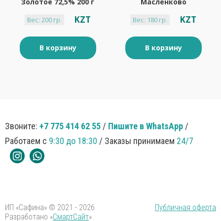
Золотое 72,5% 200 г
Масленково
крестьянское
KZT
KZT
Вес: 200 гр.
Вес: 180 гр.
соленое 72,5 180 г
В корзину
В корзину
Звоните:
+7 775 414 62 55
/
Пишите в WhatsApp
/
Работаем с
9:30 до 18:30
/ Заказы принимаем
24/7
ИП «Сафина» © 2021 - 2026
Публичная оферта
Разработано «
СмартСайт
»