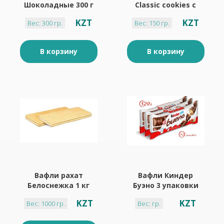
Шоколадные 300 г
Classic cookies с
кусочками глазури
KZT
KZT
Вес: 300 гр.
Вес: 150 гр.
сдобное 150 г
В корзину
В корзину
Вафли рахат
Вафли Киндер
Белоснежка 1 кг
Буэно 3 упаковки
129 г в молочном
KZT
KZT
Вес: 1000 гр.
Вес: гр.
шоколаде