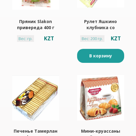
Пряник Slakon
Рулет Яшкино
привереда 400 г
клубника со
сливками 200 г
KZT
KZT
Вес: гр.
Вес: 200 гр.
В корзину
Печенье Тамерлан
Мини-круассаны