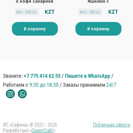
к кофе сахарное
Яшкино с
клубничным
KZT
KZT
Вес: 500 гр.
Вес: 180 гр.
кремом 180 гр
В корзину
В корзину
Звоните:
+7 775 414 62 55
/
Пишите в WhatsApp
/
Работаем с
9:30 до 18:30
/ Заказы принимаем
24/7
ИП «Сафина» © 2021 - 2026
Публичная оферта
Разработано «
СмартСайт
»