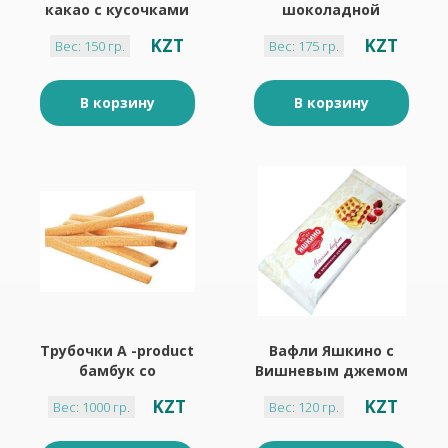
какао с кусочками
шоколадной
глазури 150 г
начинкой 175 гр
KZT
KZT
Вес: 150 гр.
Вес: 175 гр.
В корзину
В корзину
Трубочки A -product
Вафли Яшкино с
бамбук со
Вишневым джемом
сливовым кремом
120 г мягкие
KZT
KZT
Вес: 1000 гр.
Вес: 120 гр.