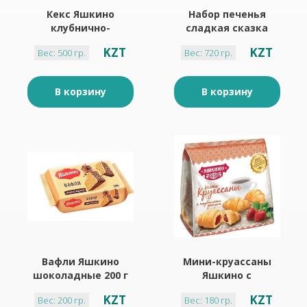
Кекс Яшкино
Набор печенья
клубнично-
сладкая сказка
сливочный крем
Анастасия (
KZT
KZT
Вес: 500 гр.
Вес: 720 гр.
500 г
коробка)
В корзину
В корзину
Вафли Яшкино
Мини-круассаны
шоколадные 200 г
Яшкино с
клубничным
KZT
KZT
Вес: 200 гр.
Вес: 180 гр.
кремом 180 гр