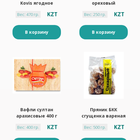
Kovis ягодное
ореховый
ассорти 470 гр
вафельный 250г
KZT
KZT
Вес: 470 гр.
Вес: 250 гр.
В корзину
В корзину
Вафли султан
Пряник БКК
арахисовые 400 г
сгущенка вареная
500 г
KZT
KZT
Вес: 400 гр.
Вес: 500 гр.