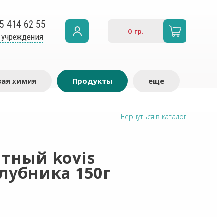
5 414 62 55
0
гр.
 учреждения
ая химия
Продукты
еще
Вернуться в каталог
итный kovis
убника 150г