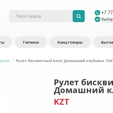
+7 77
Выбор
ты
Гигиена
Канцтовары
Бытов
зделия
/
Рулет бисквитный kovis Домашний клубника 150г
Рулет бискв
Домашний кл
KZT