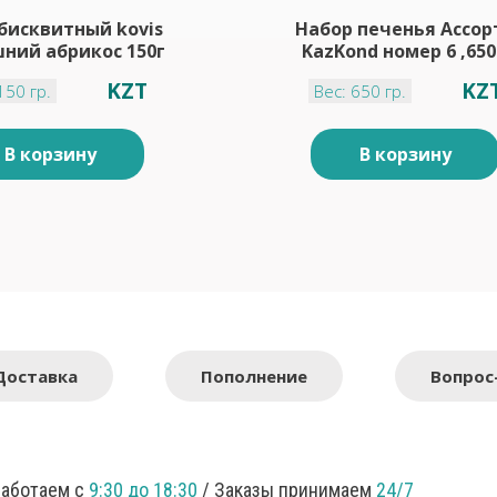
бисквитный kovis
Набор печенья Ассор
ний абрикос 150г
KazKond номер 6 ,650
KZT
KZ
150 гр.
Вес: 650 гр.
В корзину
В корзину
Доставка
Пополнение
Вопрос
Работаем с
9:30 до 18:30
/ Заказы принимаем
24/7