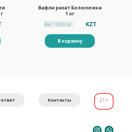
ти
Вафли рахат Белоснежка
 г
1 кг
T
KZT
Вес: 1000 гр.
В корзину
21+
-ответ
Контакты