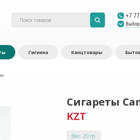
+7 77
Выбор
ты
Гигиена
Канцтовары
Бытов
лю
Сигареты Cam
KZT
Вес: 20 гр.