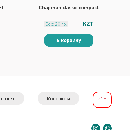
ET
Chapman classic compact
KZT
Вес: 20 гр.
В корзину
21+
-ответ
Контакты