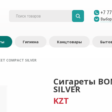
+7 77
Выбор
ты
Гигиена
Канцтовары
Бытов
ET COMPACT SILVER
Сигареты BO
SILVER
KZT