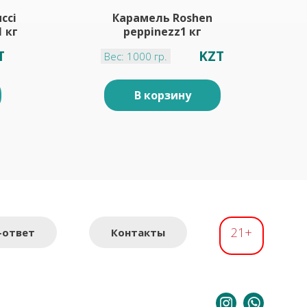
cci
Карамель Roshen
 кг
peppinezz1 кг
T
KZT
Вес: 1000 гр.
В корзину
21+
-ответ
Контакты