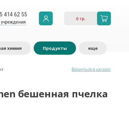
5 414 62 55
0
гр.
 учреждения
ая химия
Продукты
еще
кг
Вернуться в каталог
hen бешенная пчелка