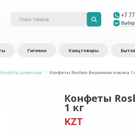
+7 77
Выбор
ты
Гигиена
Канцтовары
Бытов
/
Конфеты развесные
/
Конфеты Roshen бешенная пчелка 1 
Конфеты Ros
1 кг
KZT