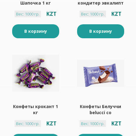
Шапочка 1 кг
кондитер эвкалипт
мята 1 кг
KZT
KZT
Вес: 1000 гр.
Вес: 1000 гр.
В корзину
В корзину
Конфеты крокант 1
Конфеты Белуччи
кг
belucci со
сливочным вкусом
KZT
KZT
Вес: 1000 гр.
Вес: 1000 гр.
1 кг