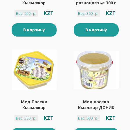
Кызылжар
разноцветье 300 г
подсолнух 500 г
KZT
KZT
Вес: 500 гр.
Вес: 350 гр.
В корзину
В корзину
Мед Пасека
Мед пасека
Кызылжар
Кызлжар ДОНИК
подсолнух 350 г
500г Ведерко
KZT
KZT
Вес: 350 гр.
Вес: 500 гр.