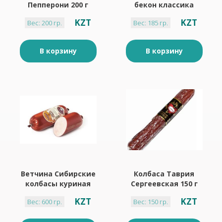
Пепперони 200 г
бекон классика
Срез 185гр
KZT
KZT
Вес: 200 гр.
Вес: 185 гр.
В корзину
В корзину
Ветчина Сибирские
Колбаса Таврия
колбасы куриная
Сергеевская 150 г
600 г
KZT
KZT
Вес: 600 гр.
Вес: 150 гр.