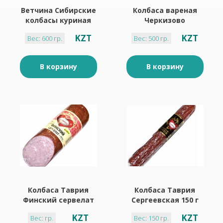
Ветчина Сибирские
Колбаса вареная
колбасы куриная
Черкизово
600 г
Озерская 500 г
KZT
KZT
Вес: 600 гр.
Вес: 500 гр.
В корзину
В корзину
Колбаса Таврия
Колбаса Таврия
Финский сервелат
Сергеевская 150 г
350 г
KZT
KZT
Вес: гр.
Вес: 150 гр.