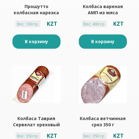
Прошутто
Колбаса вареная
колбасная нарезка
АМП из мяса
Черкизово 100 г
цыпленка 400г
KZT
KZT
Вес: 100 гр.
Вес: 400 гр.
В корзину
В корзину
Колбаса Таврия
Колбаса ветчинная
Сервелат ореховый
срез 350 г
350 г вакуум (не
KZT
KZT
Вес: 350 гр.
Вес: 350 гр.
Халял )