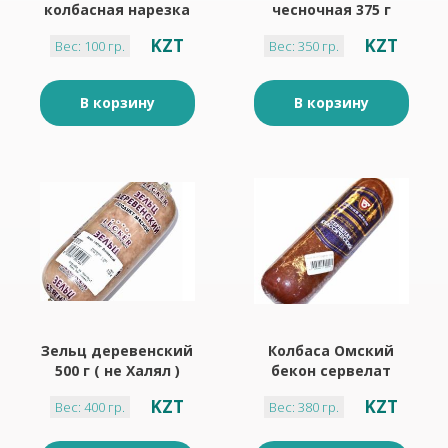
колбасная нарезка
чесночная 375 г
Черкизово 100 г
вакуум
KZT
KZT
Вес: 100 гр.
Вес: 350 гр.
В корзину
В корзину
Зельц деревенский
Колбаса Омский
500 г ( не Халял )
бекон сервелат
Классический 380г
KZT
KZT
Вес: 400 гр.
Вес: 380 гр.
вакуум