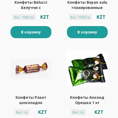
Конфеты Belucci
Конфеты Bayan sulu
Белуччи с
глазированные
шоколадным
лимонный 1 кг
KZT
KZT
Вес: 1000 гр.
Вес: 1000 гр.
вкусом 1 кг
В корзину
В корзину
Конфеты Рахат
Конфеты Акконд
шоколадно
Орешка 1 кг
-вафельные 1 кг
KZT
KZT
Вес: гр.
Вес: гр.